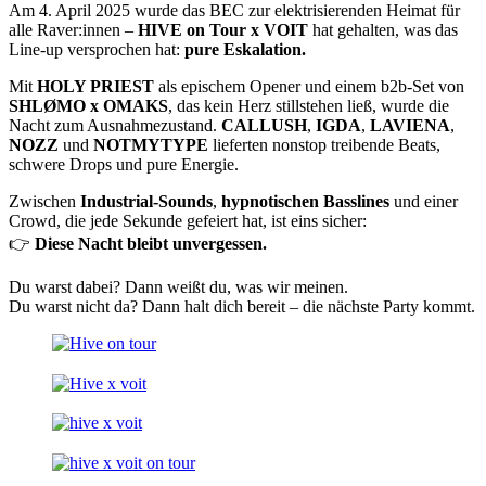
Am 4. April 2025 wurde das BEC zur elektrisierenden Heimat für
alle Raver:innen –
HIVE on Tour x VOIT
hat gehalten, was das
Line-up versprochen hat:
pure Eskalation.
Mit
HOLY PRIEST
als epischem Opener und einem b2b-Set von
SHLØMO x OMAKS
, das kein Herz stillstehen ließ, wurde die
Nacht zum Ausnahmezustand.
CALLUSH
,
IGDA
,
LAVIENA
,
NOZZ
und
NOTMYTYPE
lieferten nonstop treibende Beats,
schwere Drops und pure Energie.
Zwischen
Industrial-Sounds
,
hypnotischen Basslines
und einer
Crowd, die jede Sekunde gefeiert hat, ist eins sicher:
👉
Diese Nacht bleibt unvergessen.
Du warst dabei? Dann weißt du, was wir meinen.
Du warst nicht da? Dann halt dich bereit – die nächste Party kommt.